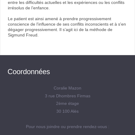
entre les difficultés actuelles et les expériences ou les conflits
irrésolus de l’enfance.
Le patient est ainsi amené à prendre progressivement
conscience de l'influence de ses conflits inconscients et à s'en
dégager progressivement. Il s’agit ici de la méthode de
Sigmund Freud.
Coordonnées
Coralie Mazon
3 rue Dhombres Firmas
2ème étage
30 100 Alès
Pour nous joindre ou prendre rendez-vous :