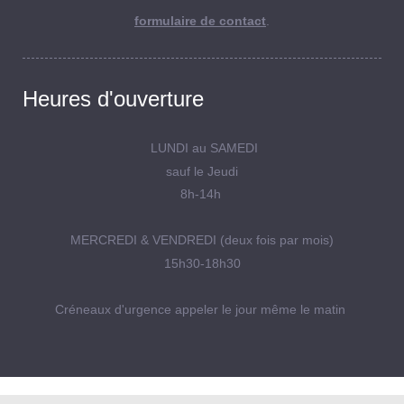
formulaire de contact
.
Heures d'ouverture
LUNDI au SAMEDI
sauf le Jeudi
8h-14h
MERCREDI & VENDREDI (deux fois par mois)
15h30-18h30
Créneaux d'urgence appeler le jour même le matin